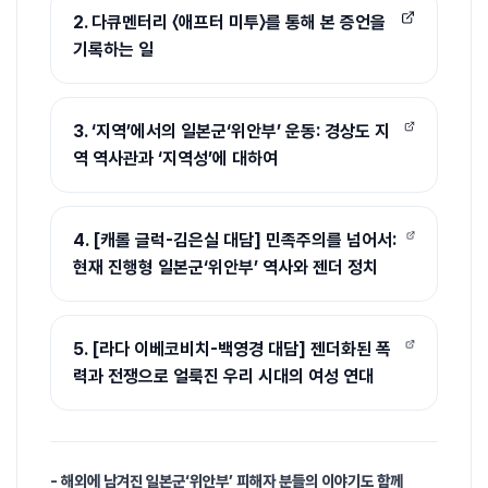
2. 다큐멘터리 〈애프터 미투〉를 통해 본 증언을
기록하는 일
3. ‘지역’에서의 일본군‘위안부’ 운동: 경상도 지
역 역사관과 ‘지역성’에 대하여
4. [캐롤 글럭-김은실 대담] 민족주의를 넘어서:
현재 진행형 일본군‘위안부’ 역사와 젠더 정치
5. [라다 이베코비치-백영경 대담] 젠더화된 폭
력과 전쟁으로 얼룩진 우리 시대의 여성 연대
- 해외에 남겨진 일본군‘위안부’ 피해자 분들의 이야기도 함께